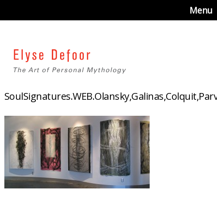
Menu
SoulSignatures.WEB.Olansky,Galinas,Colquit,Par